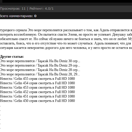
турецкого сериала Это море переполнится рассказывает о том, как Адиль отправляется
потерять возлюбленную. Он пытается спасти Элени, но просто не успевает. Девушку заби
обязательно спасет ее. Но сейчас ей нужно ничего не бояться и знать, что он ее любит.
оставлять, боясь, что в его отсутствие что-то может случиться. Адиль понимает, что дл
ситуация касается невероятно дорогого для него человека, и у него просто не остается
Другие статьи:
Это море переполнится / Taşacak Ha Bu Deniz 30 сер...
Это море переполнится / Taşacak Ha Bu Deniz 29 сер...
Это море переполнится / Taşacak Ha Bu Deniz 28 сер...
Это море переполнится / Taşacak Ha Bu Deniz 28, 29...
Невеста / Gelin 455 серия смотреть в Full HD 1080
Невеста / Gelin 454 серия смотреть в Full HD 1080
Невеста / Gelin 453 серия смотреть в Full HD 1080
Невеста / Gelin 452 серия смотреть в Full HD 1080
Невеста / Gelin 451 серия смотреть в Full HD 1080
Невеста / Gelin 450 серия смотреть в Full HD 1080
.
.
.
.
.
.
.