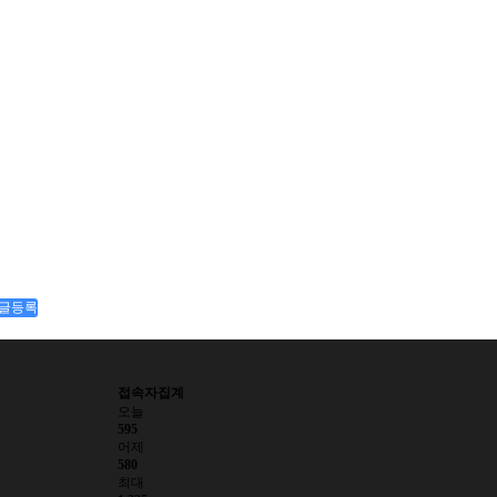
글등록
접속자집계
오늘
595
어제
580
최대