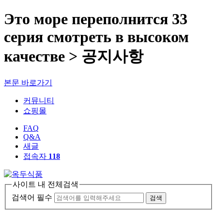
Это море переполнится 33
серия смотреть в высоком
качестве > 공지사항
본문 바로가기
커뮤니티
쇼핑몰
FAQ
Q&A
새글
접속자
118
사이트 내 전체검색
검색어 필수
검색