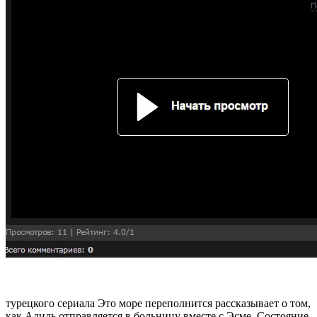
турецкого сериала Это море переполнится рассказывает о том,
как Адиль отправляется в больницу вместе с Эсме. Состояние