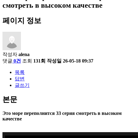
смотреть в высоком качестве
페이지 정보
작성자
alena
댓글
0건
조회
131회
작성일
26-05-18 09:37
목록
답변
글쓰기
본문
Это море переполнится 33 серия смотреть в высоком
качестве