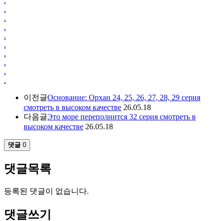
.
.
.
.
.
.
.
.
.
.
이전글
Основание: Орхан 24, 25, 26, 27, 28, 29 серия
смотреть в высоком качестве
26.05.18
다음글
Это море переполнится 32 серия смотреть в
высоком качестве
26.05.18
댓글
0
댓글목록
등록된 댓글이 없습니다.
댓글쓰기