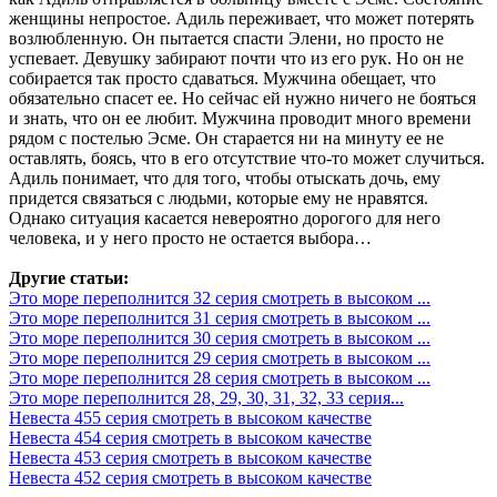
женщины непростое. Адиль переживает, что может потерять
возлюбленную. Он пытается спасти Элени, но просто не
успевает. Девушку забирают почти что из его рук. Но он не
собирается так просто сдаваться. Мужчина обещает, что
обязательно спасет ее. Но сейчас ей нужно ничего не бояться
и знать, что он ее любит. Мужчина проводит много времени
рядом с постелью Эсме. Он старается ни на минуту ее не
оставлять, боясь, что в его отсутствие что-то может случиться.
Адиль понимает, что для того, чтобы отыскать дочь, ему
придется связаться с людьми, которые ему не нравятся.
Однако ситуация касается невероятно дорогого для него
человека, и у него просто не остается выбора…
Другие статьи:
Это море переполнится 32 серия смотреть в высоком ...
Это море переполнится 31 серия смотреть в высоком ...
Это море переполнится 30 серия смотреть в высоком ...
Это море переполнится 29 серия смотреть в высоком ...
Это море переполнится 28 серия смотреть в высоком ...
Это море переполнится 28, 29, 30, 31, 32, 33 серия...
Невеста 455 серия смотреть в высоком качестве
Невеста 454 серия смотреть в высоком качестве
Невеста 453 серия смотреть в высоком качестве
Невеста 452 серия смотреть в высоком качестве