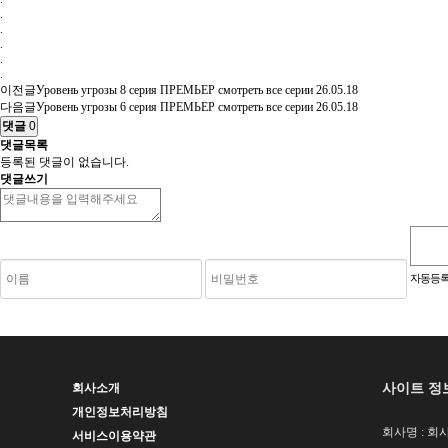
.
.
.
.
.
이전글
Уровень угрозы 8 серия ПРЕМЬЕР смотреть все серии
26.05.18
다음글
Уровень угрозы 6 серия ПРЕМЬЕР смотреть все серии
26.05.18
댓글
0
댓글목록
등록된 댓글이 없습니다.
댓글쓰기
숫자음성듣기
새로고침
자동등록
사이트 정
회사소개
개인정보처리방침
회사명 : 회사
서비스이용약관