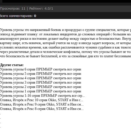
Уровень угрозы это напряженный боевик и процедурал о группе специалистов, которые р
эпизод поднимает планку: от локальных инцидентов до сложных операций с большим кол
анализируют риски и постоянно делают выбор между скоростью и безопасностью. Внутри 
картину шире, есть новичок, который учится на ходу и иногда задает вопросы, от кото
условиях нехватки времени, как ошибки расплачиваются чужими судьбами и как тяжело 
через реалистичные детали и человеческие конфликты, потому что угрозы бывают не тол
что безопасность не бывает бесплатной, и что за спокойные дни кто то платит бессонным
Другие статьи:
Уровень угрозы 6 серия ПРЕМЬЕР смотреть все серии
Уровень угрозы 5 серия ПРЕМЬЕР смотреть все серии
Уровень угрозы 4 серия ПРЕМЬЕР смотреть все серии
Уровень угрозы 3 серия ПРЕМЬЕР смотреть все серии
Уровень угрозы 2 серия ПРЕМЬЕР смотреть все серии
Уровень угрозы 1 серия ПРЕМЬЕР смотреть все серии
Уровень угрозы 1-16 серия ПРЕМЬЕР смотреть все сер...
Оливка, Игорёк и Рекс 10 серия Okko, START и Иви с...
Оливка, Игорёк и Рекс 9 серия Okko, START и Иви см...
Оливка, Игорёк и Рекс 8 серия Okko, START и Иви см...
.
.
.
.
.