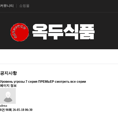
커뮤니티
쇼핑몰
공지사항
Уровень угрозы 7 серия ПРЕМЬЕР смотреть все серии
페이지 정보
alena
0건
98회
26-05-18 06:30