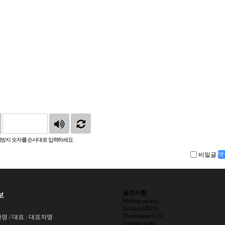
방지 숫자를 순서대로 입력하세요.
비밀글
댓
공지사항
보
Мастер на все…
Холмы (2025) …
Мошенники (20…
명 / 대표 : 대표자명
Горячее кафе …