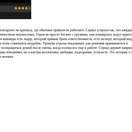
еагируют на кризисы, где обычные правила не работают. Сериал устроен так, что кажды
ичеством неизвестных. Герои не просто бегают с оружием, они планируют, ведут перег
команды есть лидер, который привык брать ответственность, есть эксперт, который вид
рых всем становится неудобно. Уровень угрозы показывает, как решения принимаются в
возвращаться домой после смены, когда голова все еще в работе. Сериал держит напря
ько внешними, но и внутри коллектива: амбиции, подозрения, усталость. Это история о 
и ночами.