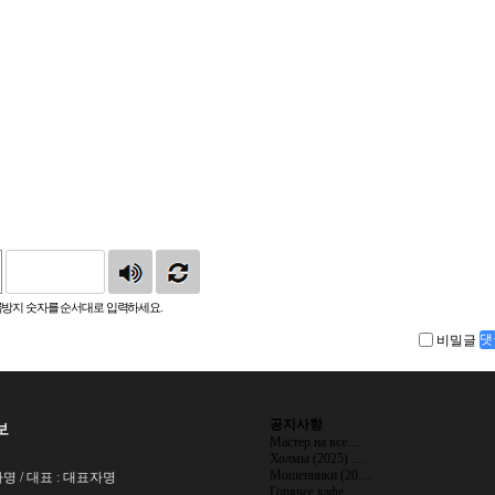
방지 숫자를 순서대로 입력하세요.
비밀글
댓
공지사항
보
Мастер на все…
Холмы (2025) …
Мошенники (20…
명 / 대표 : 대표자명
Горячее кафе …