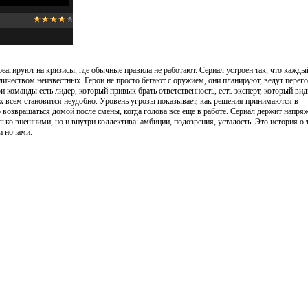
еагируют на кризисы, где обычные правила не работают. Сериал устроен так, что кажды
ичеством неизвестных. Герои не просто бегают с оружием, они планируют, ведут перег
команды есть лидер, который привык брать ответственность, есть эксперт, который вид
рых всем становится неудобно. Уровень угрозы показывает, как решения принимаются в
возвращаться домой после смены, когда голова все еще в работе. Сериал держит напря
ько внешними, но и внутри коллектива: амбиции, подозрения, усталость. Это история о 
и ночами.