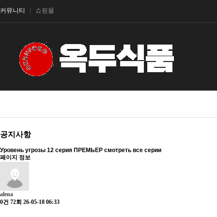
커뮤니티
쇼핑몰
공지사항
Уровень угрозы 12 серия ПРЕМЬЕР смотреть все серии
페이지 정보
alena
0건
72회
26-05-18 06:33