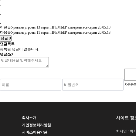
.
.
.
.
.
이전글
Уровень угрозы 13 серия ПРЕМЬЕР смотреть все серии
26.05.18
다음글
Уровень угрозы 11 серия ПРЕМЬЕР смотреть все серии
26.05.18
댓글
0
댓글목록
등록된 댓글이 없습니다.
댓글쓰기
숫자음성듣기
새로고침
자동등록
사이트 정
회사소개
개인정보처리방침
회사명 : 회사
서비스이용약관