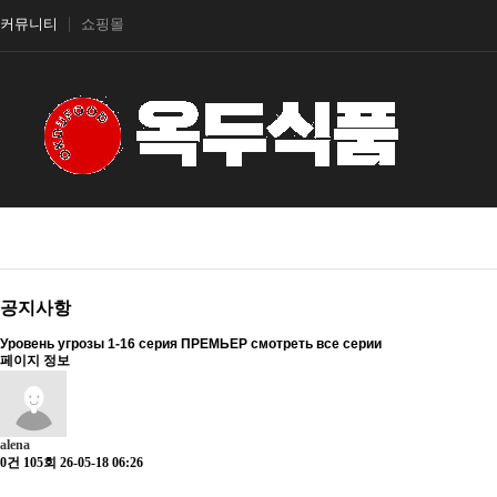
커뮤니티
쇼핑몰
공지사항
Уровень угрозы 1-16 серия ПРЕМЬЕР смотреть все серии
페이지 정보
alena
0건
105회
26-05-18 06:26