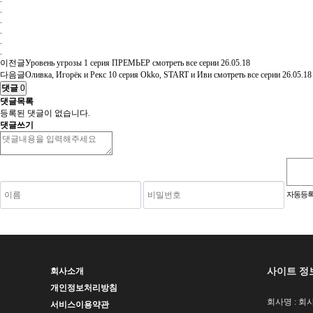
.
.
.
.
.
이전글
Уровень угрозы 1 серия ПРЕМЬЕР смотреть все серии
26.05.18
다음글
Оливка, Игорёк и Рекс 10 серия Okko, START и Иви смотреть все серии
26.05.18
댓글
0
댓글목록
등록된 댓글이 없습니다.
댓글쓰기
숫자음성듣기
새로고침
자동등록
사이트 정
회사소개
개인정보처리방침
회사명 : 회사
서비스이용약관