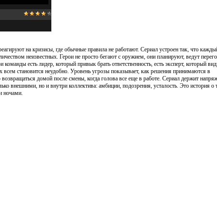
еагируют на кризисы, где обычные правила не работают. Сериал устроен так, что кажды
ичеством неизвестных. Герои не просто бегают с оружием, они планируют, ведут перег
команды есть лидер, который привык брать ответственность, есть эксперт, который вид
рых всем становится неудобно. Уровень угрозы показывает, как решения принимаются в
возвращаться домой после смены, когда голова все еще в работе. Сериал держит напря
ько внешними, но и внутри коллектива: амбиции, подозрения, усталость. Это история о 
и ночами.