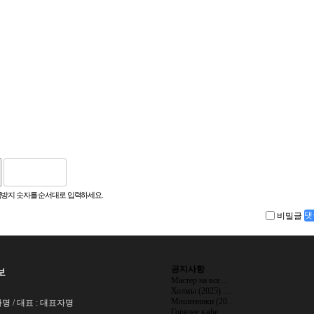
방지 숫자를 순서대로 입력하세요.
비밀글
댓
공지사항
보
Мастер на все…
Холмы (2025) …
Мошенники (20…
명 / 대표 : 대표자명
Горячее кафе …