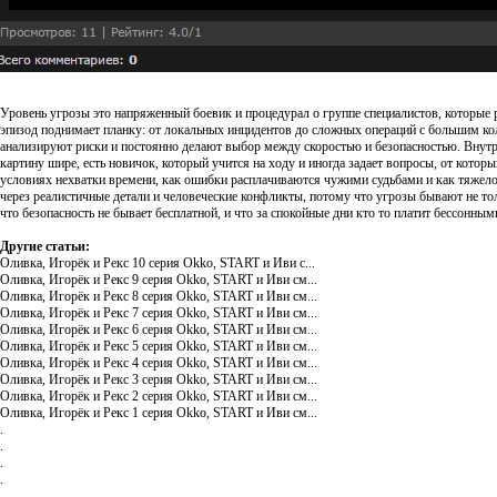
Уровень угрозы это напряженный боевик и процедурал о группе специалистов, которые р
эпизод поднимает планку: от локальных инцидентов до сложных операций с большим кол
анализируют риски и постоянно делают выбор между скоростью и безопасностью. Внутри 
картину шире, есть новичок, который учится на ходу и иногда задает вопросы, от кото
условиях нехватки времени, как ошибки расплачиваются чужими судьбами и как тяжело 
через реалистичные детали и человеческие конфликты, потому что угрозы бывают не тол
что безопасность не бывает бесплатной, и что за спокойные дни кто то платит бессонным
Другие статьи:
Оливка, Игорёк и Рекс 10 серия Okko, START и Иви с...
Оливка, Игорёк и Рекс 9 серия Okko, START и Иви см...
Оливка, Игорёк и Рекс 8 серия Okko, START и Иви см...
Оливка, Игорёк и Рекс 7 серия Okko, START и Иви см...
Оливка, Игорёк и Рекс 6 серия Okko, START и Иви см...
Оливка, Игорёк и Рекс 5 серия Okko, START и Иви см...
Оливка, Игорёк и Рекс 4 серия Okko, START и Иви см...
Оливка, Игорёк и Рекс 3 серия Okko, START и Иви см...
Оливка, Игорёк и Рекс 2 серия Okko, START и Иви см...
Оливка, Игорёк и Рекс 1 серия Okko, START и Иви см...
.
.
.
.
.