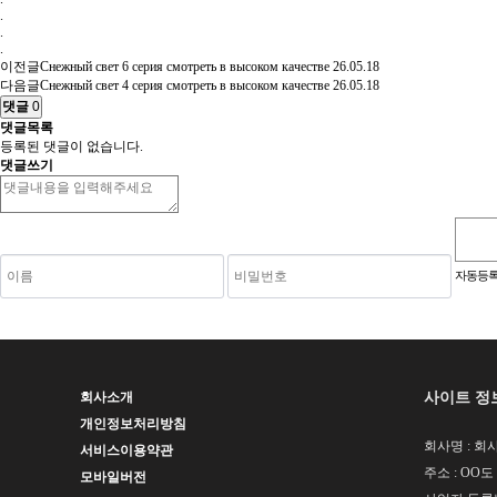
.
.
.
이전글
Снежный свет 6 серия смотреть в высоком качестве
26.05.18
다음글
Снежный свет 4 серия смотреть в высоком качестве
26.05.18
댓글
0
댓글목록
등록된 댓글이 없습니다.
댓글쓰기
숫자음성듣기
새로고침
자동등록
사이트 정
회사소개
개인정보처리방침
회사명 : 회사
서비스이용약관
주소 : OO도
모바일버전