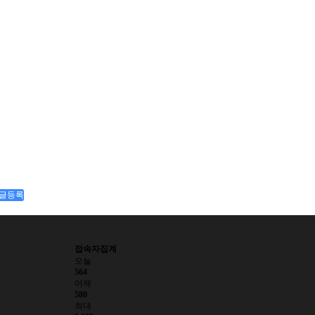
글등록
접속자집계
오늘
564
어제
580
최대