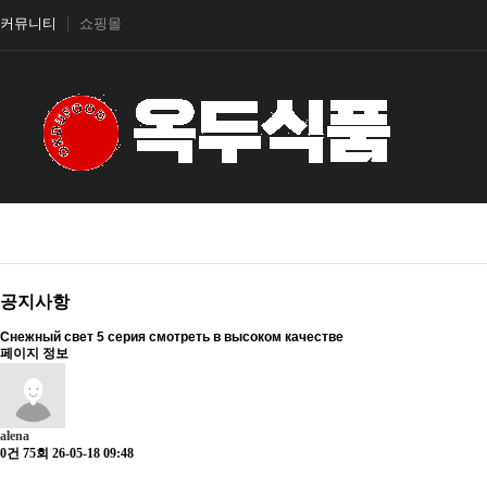
커뮤니티
쇼핑몰
공지사항
Снежный свет 5 серия смотреть в высоком качестве
페이지 정보
alena
0건
75회
26-05-18 09:48