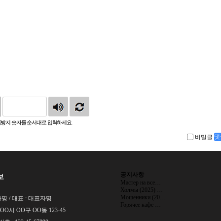
방지 숫자를 순서대로 입력하세요.
비밀글
댓
공지사항
보
Мастер на все…
Холмы (2025) …
Мошенники (20…
명 / 대표 : 대표자명
Горячее кафе …
 OO시 OO구 OO동 123-45