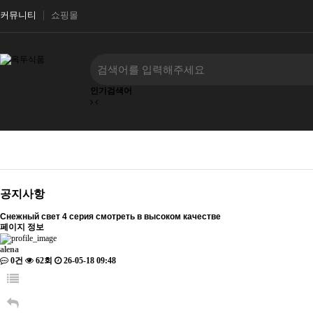
커뮤니티
쇼핑몰
인기검색어
공지사항
Снежный свет 4 серия смотреть в высоком качестве
페이지 정보
alena
0건
62회
26-05-18 09:48