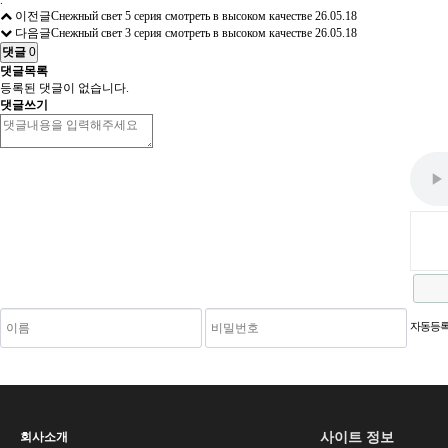
.
이전글
Снежный свет 5 серия смотреть в высоком качестве
26.05.18
다음글
Снежный свет 3 серия смотреть в высоком качестве
26.05.18
댓글
0
댓글목록
등록된 댓글이 없습니다.
댓글쓰기
새로고침
자동등록
사이트 정보
회사소개