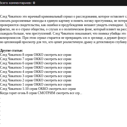
След Чикатило это мрачный криминальный сериал о расследовании, которое оставляет сл
связать разрозненные эпизоды в единую картину и понять логику преступника, не потеряв
проверяются свидетельства, как ошибки и предубеждения мешают увидеть очевидное. Зд
фактах, но и о страхе общества, о слухах и о политическом фоне, который влияет на ра
скандала больше, чем преступлений. След Чикатило показывает, что поимка убийцы это
компромиссов. При этом сериал старается не превращать зло в зрелище, а держит фокус
но цепляющий просмотр для тех, кто ценит реалистичную драму и детективную глубину
Другие статьи:
След Чикатило 8 серия ОККО смотреть все серии
След Чикатило 7 серия ОККО смотреть все серии
След Чикатило 6 серия ОККО смотреть все серии
След Чикатило 5 серия ОККО смотреть все серии
След Чикатило 4 серия ОККО смотреть все серии
След Чикатило 3 серия ОККО смотреть все серии
След Чикатило 2 серия ОККО смотреть все серии
След Чикатило 1 серия ОККО смотреть все серии
След Чикатило 1-10 серия ОККО смотреть все серии
Когда горит огонь 8 серия СМОТРИМ смотреть все сер...
.
.
.
.
.
.
.