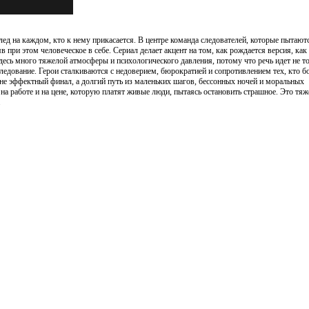
ед на каждом, кто к нему прикасается. В центре команда следователей, которые пытают
 при этом человеческое в себе. Сериал делает акцент на том, как рождается версия, как
есь много тяжелой атмосферы и психологического давления, потому что речь идет не то
сследование. Герои сталкиваются с недоверием, бюрократией и сопротивлением тех, кто б
 не эффектный финал, а долгий путь из маленьких шагов, бессонных ночей и моральных
 на работе и на цене, которую платят живые люди, пытаясь остановить страшное. Это тя
.