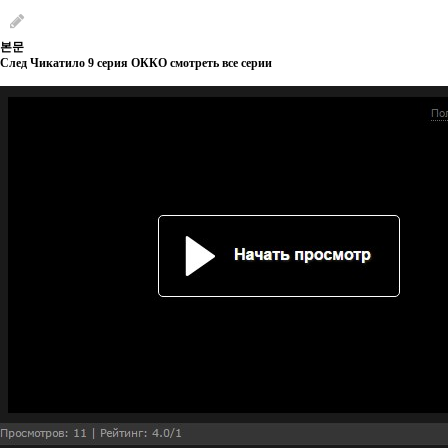
본문
След Чикатило 9 серия ОККО смотреть все серии