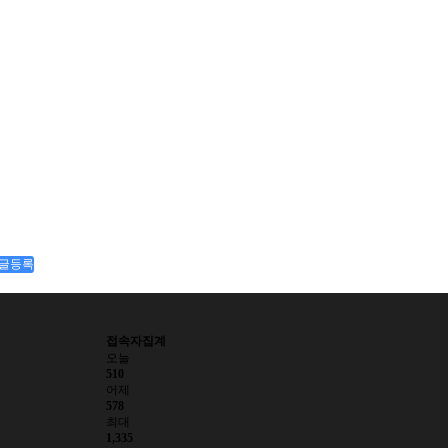
글등록
접속자집계
오늘
510
어제
578
최대
1,335