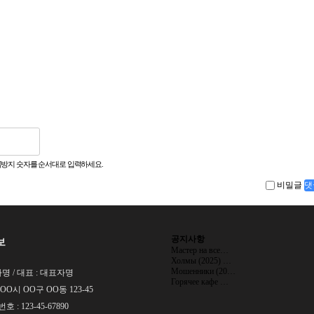
방지 숫자를 순서대로 입력하세요.
비밀글
댓
공지사항
보
Мастер на все…
Холмы (2025) …
Мошенники (20…
명 / 대표 : 대표자명
Горячее кафе …
 OO시 OO구 OO동 123-45
: 123-45-67890