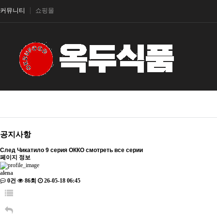
커뮤니티
쇼핑몰
공지사항
След Чикатило 9 серия ОККО смотреть все серии
페이지 정보
alena
0건
86회
26-05-18 06:45