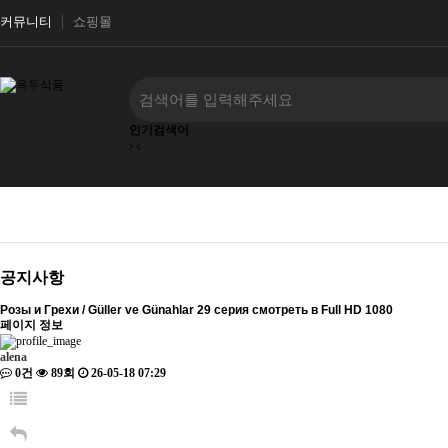
커뮤니티
쇼핑몰
인기검색어
공지사항
Розы и Грехи / Güller ve Günahlar 29 серия смотреть в Full HD 1080
페이지 정보
alena
0건
89회
26-05-18 07:29