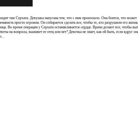
 видит там Серхата. Девушка напугана тем, что с ним произошло. Она боится, что может
енависть просто огромна. Он собирается сделать все, чтобы те, кто разрушили его жизнь
онца. Во время операции у Серхата останавливается сердце. Врачи делают все, чтобы вы
веты на вопросы, выживет ее отец или нет? Девочка не знает, как ей быть, если вдруг он
ии…