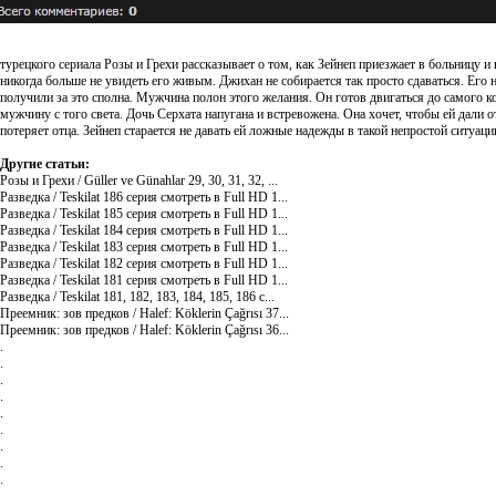
турецкого сериала Розы и Грехи рассказывает о том, как Зейнеп приезжает в больницу и
никогда больше не увидеть его живым. Джихан не собирается так просто сдаваться. Его н
получили за это сполна. Мужчина полон этого желания. Он готов двигаться до самого к
мужчину с того света. Дочь Серхата напугана и встревожена. Она хочет, чтобы ей дали от
потеряет отца. Зейнеп старается не давать ей ложные надежды в такой непростой ситуац
Другие статьи:
Розы и Грехи / Güller ve Günahlar 29, 30, 31, 32, ...
Разведка / Teskilat 186 серия смотреть в Full HD 1...
Разведка / Teskilat 185 серия смотреть в Full HD 1...
Разведка / Teskilat 184 серия смотреть в Full HD 1...
Разведка / Teskilat 183 серия смотреть в Full HD 1...
Разведка / Teskilat 182 серия смотреть в Full HD 1...
Разведка / Teskilat 181 серия смотреть в Full HD 1...
Разведка / Teskilat 181, 182, 183, 184, 185, 186 с...
Преемник: зов предков / Halef: Köklerin Çağrısı 37...
Преемник: зов предков / Halef: Köklerin Çağrısı 36...
.
.
.
.
.
.
.
.
.