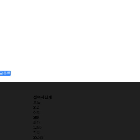
글등록
접속자집계
오늘
512
어제
580
최대
1,335
전체
55,583