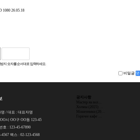
HD 1080
26.05.18
방지 숫자를 순서대로 입력하세요.
비밀글
댓
공지사항
보
Мастер на все…
Холмы (2025) …
Мошенники (20…
명 / 대표 : 대표자명
Горячее кафе …
 OO시 OO구 OO동 123-45
: 123-45-67890
-4567 팩스 : 02-123-4568