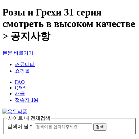
Розы и Грехи 31 серия
смотреть в высоком качестве
> 공지사항
본문 바로가기
커뮤니티
쇼핑몰
FAQ
Q&A
새글
접속자
104
사이트 내 전체검색
검색어 필수
검색