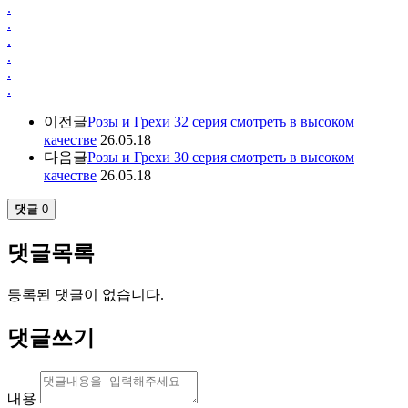
.
.
.
.
.
.
이전글
Розы и Грехи 32 серия смотреть в высоком
качестве
26.05.18
다음글
Розы и Грехи 30 серия смотреть в высоком
качестве
26.05.18
댓글
0
댓글목록
등록된 댓글이 없습니다.
댓글쓰기
내용