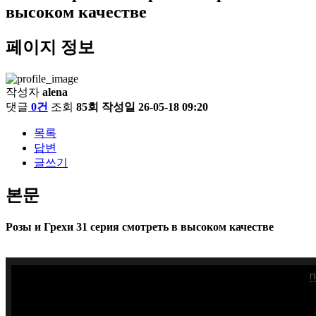
высоком качестве
페이지 정보
작성자
alena
댓글
0건
조회
85회
작성일
26-05-18 09:20
목록
답변
글쓰기
본문
Розы и Грехи 31 серия смотреть в высоком качестве