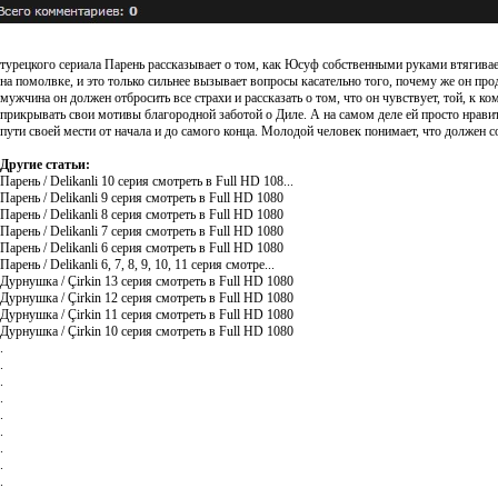
турецкого сериала Парень рассказывает о том, как Юсуф собственными руками втягивае
на помолвке, и это только сильнее вызывает вопросы касательно того, почему же он прод
мужчина он должен отбросить все страхи и рассказать о том, что он чувствует, той, к к
прикрывать свои мотивы благородной заботой о Диле. А на самом деле ей просто нрави
пути своей мести от начала и до самого конца. Молодой человек понимает, что должен
Другие статьи:
Парень / Delikanli 10 серия смотреть в Full HD 108...
Парень / Delikanli 9 серия смотреть в Full HD 1080
Парень / Delikanli 8 серия смотреть в Full HD 1080
Парень / Delikanli 7 серия смотреть в Full HD 1080
Парень / Delikanli 6 серия смотреть в Full HD 1080
Парень / Delikanli 6, 7, 8, 9, 10, 11 серия смотре...
Дурнушка / Çirkin 13 серия смотреть в Full HD 1080
Дурнушка / Çirkin 12 серия смотреть в Full HD 1080
Дурнушка / Çirkin 11 серия смотреть в Full HD 1080
Дурнушка / Çirkin 10 серия смотреть в Full HD 1080
.
.
.
.
.
.
.
.
.