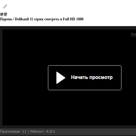
본문
Парень / Delikanli 11 серия смотреть в Full HD 1080