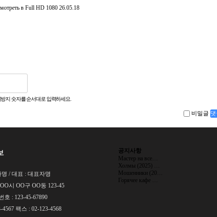
 смотреть в Full HD 1080
26.05.18
방지 숫자를 순서대로 입력하세요.
비밀글
댓
공지사항
보
Мастер на все…
Холмы (2025) …
Мошенники (20…
명 / 대표 : 대표자명
Горячее кафе …
 OO시 OO구 OO동 123-45
: 123-45-67890
-4567 팩스 : 02-123-4568