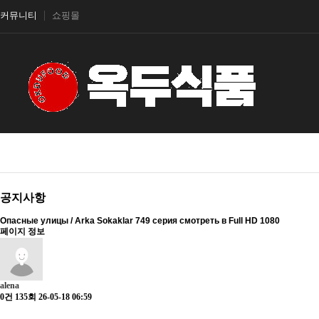
커뮤니티
쇼핑몰
공지사항
Опасные улицы / Arka Sokaklar 749 серия смотреть в Full HD 1080
페이지 정보
alena
0건
135회
26-05-18 06:59