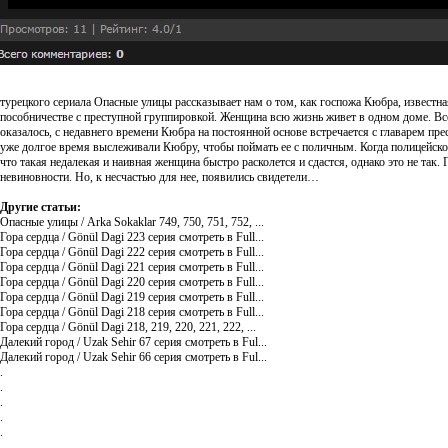
турецкого сериала Опасные улицы рассказывает нам о том, как госпожа Кюбра, известна
пособничестве с преступной группировкой. Женщина всю жизнь живет в одном доме. Все 
оказалось, с недавнего времени Кюбра на постоянной основе встречается с главарем п
уже долгое время выслеживали Кюбру, чтобы поймать ее с поличным. Когда полицейской
что такая недалекая и наивная женщина быстро расколется и сдастся, однако это не так.
невиновности. Но, к несчастью для нее, появились свидетели…
Другие статьи:
Опасные улицы / Arka Sokaklar 749, 750, 751, 752, ...
Гора сердца / Gönül Dagi 223 серия смотреть в Full...
Гора сердца / Gönül Dagi 222 серия смотреть в Full...
Гора сердца / Gönül Dagi 221 серия смотреть в Full...
Гора сердца / Gönül Dagi 220 серия смотреть в Full...
Гора сердца / Gönül Dagi 219 серия смотреть в Full...
Гора сердца / Gönül Dagi 218 серия смотреть в Full...
Гора сердца / Gönül Dagi 218, 219, 220, 221, 222, ...
Далекий город / Uzak Sehir 67 серия смотреть в Ful...
Далекий город / Uzak Sehir 66 серия смотреть в Ful...
.
.
.
.
.
.