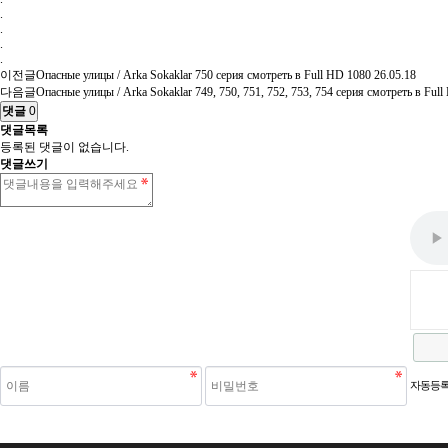
.
.
.
.
이전글
Опасные улицы / Arka Sokaklar 750 серия смотреть в Full HD 1080
26.05.18
다음글
Опасные улицы / Arka Sokaklar 749, 750, 751, 752, 753, 754 серия смотреть в Ful
댓글
0
댓글목록
등록된 댓글이 없습니다.
댓글쓰기
새로고침
자동등록