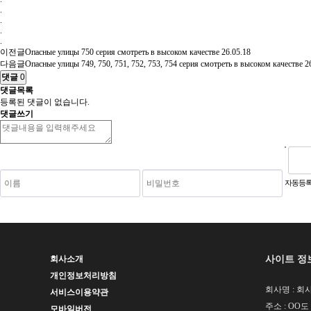
.
.
.
.
이전글
Опасные улицы 750 серия смотреть в высоком качестве
26.05.18
다음글
Опасные улицы 749, 750, 751, 752, 753, 754 серия смотреть в высоком качестве
2
댓글
0
댓글목록
등록된 댓글이 없습니다.
댓글쓰기
숫자음성듣기
새로고침
자동등록
사이트 정
회사소개
개인정보처리방침
회사명 : 회사
서비스이용약관
주소 : OO도
모바일버전