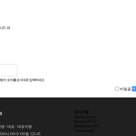
6.05.18
방지 숫자를 순서대로 입력하세요.
비밀글
댓
공지사항
보
Мастер на все…
Холмы (2025) …
Мошенники (20…
명 / 대표 : 대표자명
Горячее кафе …
 OO시 OO구 OO동 123-45