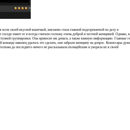
я всем своей вкусной выпечкой, внезапно стала главной подозреваемой по делу в
соседи знают ее и всегда считали госпожу очень доброй и честной женщиной. Однако, к
реступной группировки. Она приносит им деньги, а также важную информацию. Главные г
 команде наконец удалось это сделать, они забрали женщину на допрос. Комиссары дума
 Госпожа до последнего ничего не рассказывала полицейским и уверяла их в своей