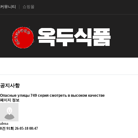
커뮤니티
쇼핑몰
공지사항
Опасные улицы 749 серия смотреть в высоком качестве
페이지 정보
alena
0건
91회
26-05-18 08:47