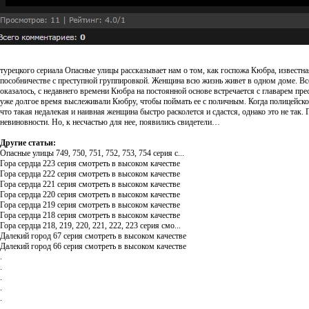
турецкого сериала Опасные улицы рассказывает нам о том, как госпожа Кюбра, известна
пособничестве с преступной группировкой. Женщина всю жизнь живет в одном доме. Все 
оказалось, с недавнего времени Кюбра на постоянной основе встречается с главарем п
уже долгое время выслеживали Кюбру, чтобы поймать ее с поличным. Когда полицейской
что такая недалекая и наивная женщина быстро расколется и сдастся, однако это не так.
невиновности. Но, к несчастью для нее, появились свидетели…
Другие статьи:
Опасные улицы 749, 750, 751, 752, 753, 754 серия с...
Гора сердца 223 серия смотреть в высоком качестве
Гора сердца 222 серия смотреть в высоком качестве
Гора сердца 221 серия смотреть в высоком качестве
Гора сердца 220 серия смотреть в высоком качестве
Гора сердца 219 серия смотреть в высоком качестве
Гора сердца 218 серия смотреть в высоком качестве
Гора сердца 218, 219, 220, 221, 222, 223 серия смо...
Далекий город 67 серия смотреть в высоком качестве
Далекий город 66 серия смотреть в высоком качестве
.
.
.
.
.
.