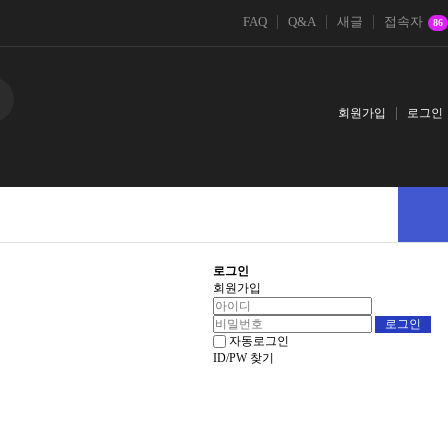
FAQ
Q&A
새글
접속자
86
회원가입
로그인
로그인
회원가입
자동로그인
ID/PW 찾기