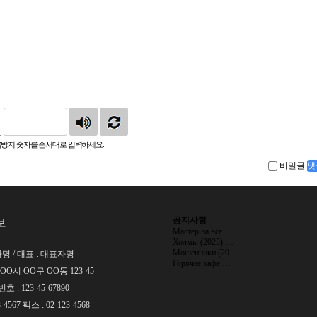
방지 숫자를 순서대로 입력하세요.
비밀글
댓
공지사항
보
Мастер на все…
Холмы (2025) …
Мошенники (20…
명 / 대표 : 대표자명
Горячее кафе …
 OO시 OO구 OO동 123-45
: 123-45-67890
-4567 팩스 : 02-123-4568