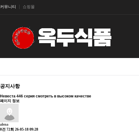
커뮤니티
쇼핑몰
공지사항
Невеста 446 серия смотреть в высоком качестве
페이지 정보
alena
0건
72회
26-05-18 09:28