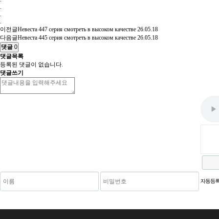
.
.
.
이전글
Невеста 447 серия смотреть в высоком качестве
26.05.18
다음글
Невеста 445 серия смотреть в высоком качестве
26.05.18
댓글
0
댓글목록
등록된 댓글이 없습니다.
댓글쓰기
새로고침
자동등록