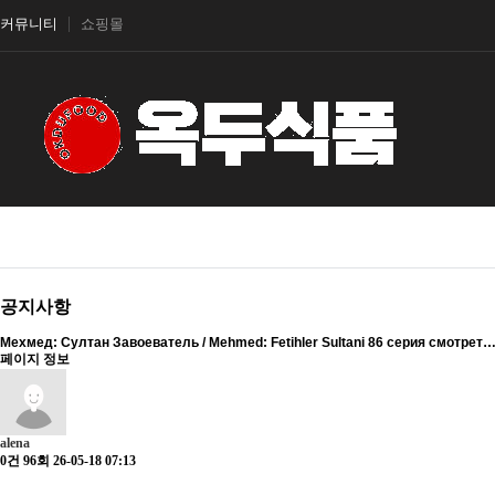
커뮤니티
쇼핑몰
공지사항
Мехмед: Султан Завоеватель / Mehmed: Fetihler Sultani 86 серия смотрет
페이지 정보
alena
0건
96회
26-05-18 07:13