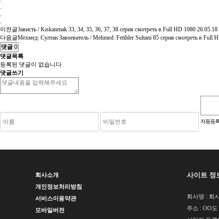
.
.
.
이전글
Зависть / Kıskanmak 33, 34, 35, 36, 37, 38 серия смотреть в Full HD 1080
26.05.18
다음글
Мехмед: Султан Завоеватель / Mehmed: Fetihler Sultani 85 серия смотреть в Full 
댓글
0
댓글목록
등록된 댓글이 없습니다.
댓글쓰기
숫자음성듣기
새로고침
자동등록
사이트 정
회사소개
개인정보처리방침
회사명 : 회사
서비스이용약관
주소 : OO도
모바일버전