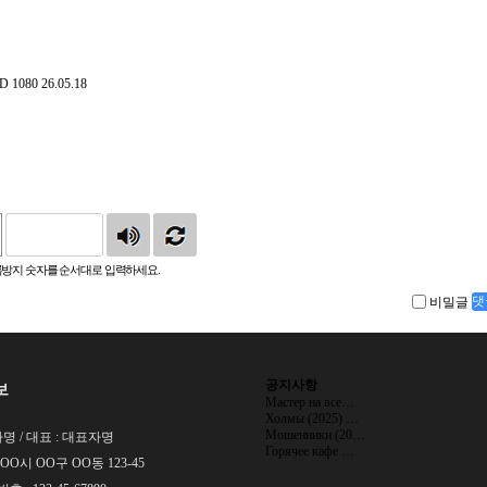
HD 1080
26.05.18
방지 숫자를 순서대로 입력하세요.
비밀글
댓
공지사항
보
Мастер на все…
Холмы (2025) …
Мошенники (20…
명 / 대표 : 대표자명
Горячее кафе …
 OO시 OO구 OO동 123-45