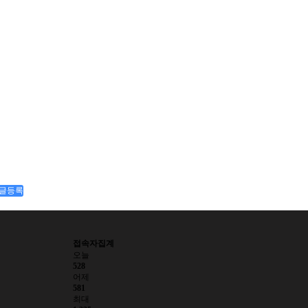
글등록
접속자집계
오늘
528
어제
581
최대