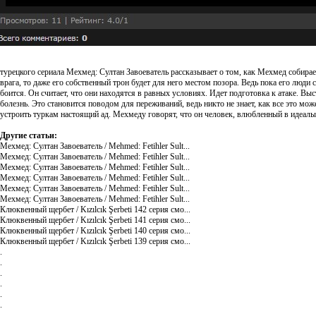
турецкого сериала Мехмед: Султан Завоеватель рассказывает о том, как Мехмед собирает
врага, то даже его собственный трон будет для него местом позора. Ведь пока его люди
боится. Он считает, что они находятся в равных условиях. Идет подготовка к атаке. В
болезнь. Это становится поводом для переживаний, ведь никто не знает, как все это мо
устроить туркам настоящий ад. Мехмеду говорят, что он человек, влюбленный в идеал
Другие статьи:
Мехмед: Султан Завоеватель / Mehmed: Fetihler Sult...
Мехмед: Султан Завоеватель / Mehmed: Fetihler Sult...
Мехмед: Султан Завоеватель / Mehmed: Fetihler Sult...
Мехмед: Султан Завоеватель / Mehmed: Fetihler Sult...
Мехмед: Султан Завоеватель / Mehmed: Fetihler Sult...
Мехмед: Султан Завоеватель / Mehmed: Fetihler Sult...
Клюквенный щербет / Kızılcık Şerbeti 142 серия смо...
Клюквенный щербет / Kızılcık Şerbeti 141 серия смо...
Клюквенный щербет / Kızılcık Şerbeti 140 серия смо...
Клюквенный щербет / Kızılcık Şerbeti 139 серия смо...
.
.
.
.
.
.
.