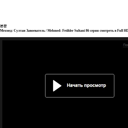
본문
Мехмед: Султан Завоеватель / Mehmed: Fetihler Sultani 86 серия смотреть в Full H