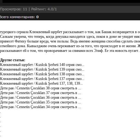
турецкого сериала Клюквенный щербет рассказывает о том, как Башак возвращается в ос
Салкым уверена, что теперь, когда девушка находится здесь, покоя в доме не увидит ни
принесет Фатиху больше вреда, чем пользы. Ведь именно женщина способна сделать сво
семейного дома. Кывылджим очень переживает из-за того, что происходит в ее жизни. Ж
рассказывают ей о том, что проворачивает за спинами всех Элиф. Ее эта новость пугае
Другие статьи:
Клюквенный щербет / Kızılcık Şerbeti 140 серия смо...
Клюквенный щербет / Kızılcık Şerbeti 139 серия смо...
Клюквенный щербет / Kızılcık Şerbeti 138 серия смо...
Клюквенный щербет / Kızılcık Şerbeti 137 серия смо...
Клюквенный щербет / Kızılcık Şerbeti 137, 138, 139...
Дети рая / Cennetin Çocukları 38 серия смотреть в ...
Дети рая / Cennetin Çocukları 37 серия смотреть в ...
Дети рая / Cennetin Çocukları 36 серия смотреть в ...
Дети рая / Cennetin Çocukları 35 серия смотреть в ...
Дети рая / Cennetin Çocukları 34 серия смотреть в ...
.
.
.
.
.
.
.