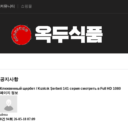
커뮤니티
쇼핑몰
공지사항
Клюквенный щербет / Kızılcık Şerbeti 141 серия смотреть в Full HD 1080
페이지 정보
alena
0건
94회
26-05-18 07:09