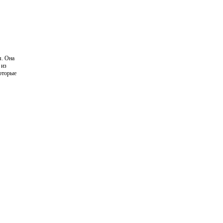
я. Она
 из
которые