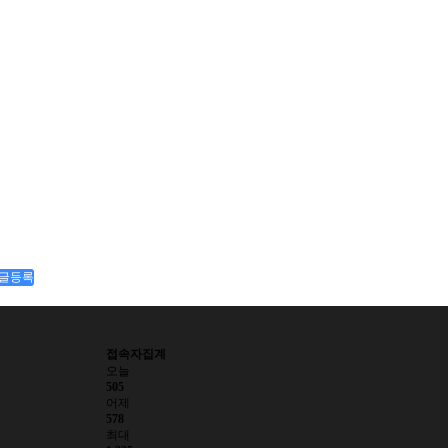
글등록
접속자집계
오늘
505
어제
578
최대