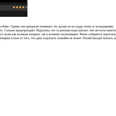
обняк. Однако она прекрасно понимает, что далеко не все рады этому ее возвращению.
кто. Салкым предупреждает Абдуллаха, что та девушка куда опаснее, чем им всем кажетс
его мужа как великим визирем, так и великим посмешищем. Фатих собирается переехать
енщина устала от того, что даже вздохнуть спокойно не может. Нилай находит бумаги, 
т…