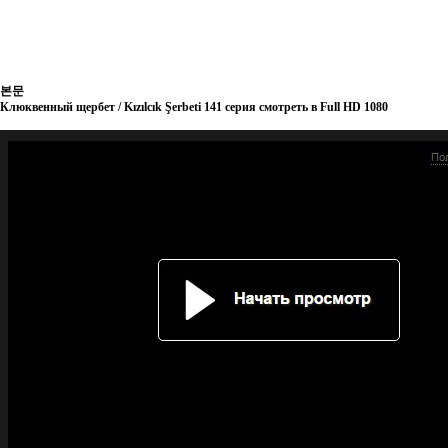
본문
Клюквенный щербет / Kızılcık Şerbeti 141 серия смотреть в Full HD 1080