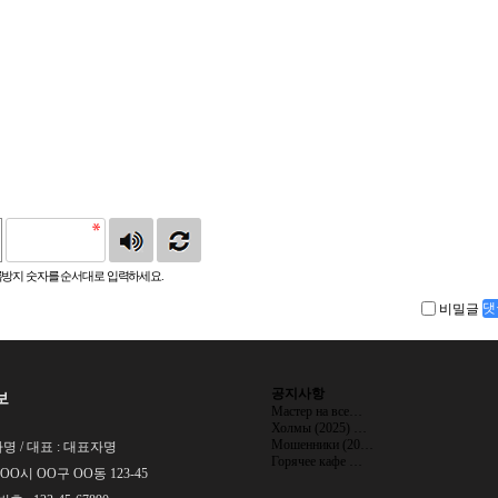
방지 숫자를 순서대로 입력하세요.
비밀글
댓
공지사항
보
Мастер на все…
Холмы (2025) …
Мошенники (20…
명 / 대표 : 대표자명
Горячее кафе …
 OO시 OO구 OO동 123-45