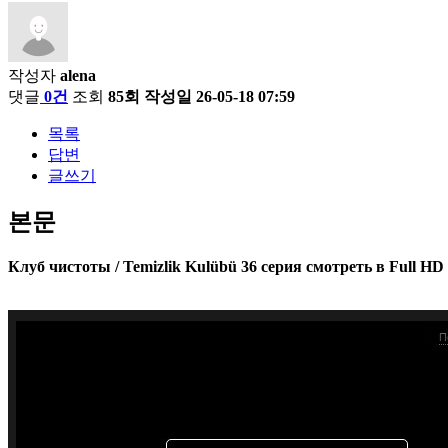
작성자
alena
댓글
0건
조회
85회
작성일
26-05-18 07:59
목록
답변
글쓰기
본문
Клуб чистоты / Temizlik Kulübü 36 серия смотреть в Full HD