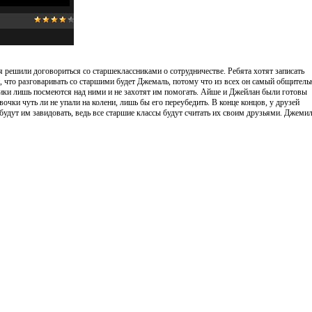
я решили договориться со старшеклассниками о сотрудничестве. Ребята хотят записать
 что разговаривать со старшими будет Джемаль, потому что из всех он самый общитель
сники лишь посмеются над ними и не захотят им помогать. Айше и Джейлан были готовы
вочки чуть ли не упали на колени, лишь бы его переубедить. В конце концов, у друзей
будут им завидовать, ведь все старшие классы будут считать их своим друзьями. Джеми