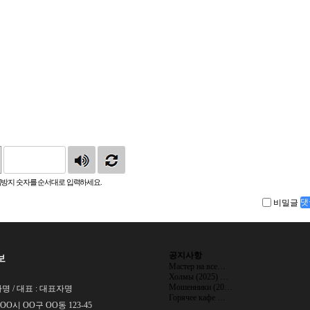
방지 숫자를 순서대로 입력하세요.
비밀글
댓
공지사항
보
Мастер на все…
Холмы (2025) …
Мошенники (20…
명 / 대표 : 대표자명
Горячее кафе …
 OO시 OO구 OO동 123-45