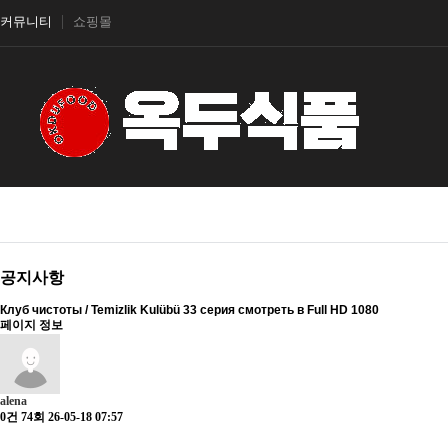
커뮤니티
쇼핑몰
공지사항
Клуб чистоты / Temizlik Kulübü 33 серия смотреть в Full HD 1080
페이지 정보
alena
0건
74회
26-05-18 07:57