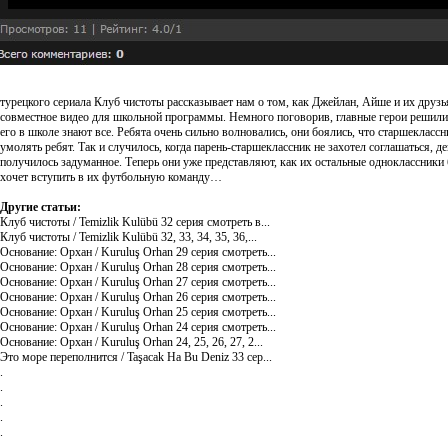
турецкого сериала Клуб чистоты рассказывает нам о том, как Джейлан, Айше и их друзь
совместное видео для школьной программы. Немного поговорив, главные герои решили,
его в школе знают все. Ребята очень сильно волновались, они боялись, что старшеклас
умолять ребят. Так и случилось, когда парень-старшеклассник не захотел соглашаться, де
получилось задуманное. Теперь они уже представляют, как их остальные одноклассники 
хочет вступить в их футбольную команду…
Другие статьи:
Клуб чистоты / Temizlik Kulübü 32 серия смотреть в...
Клуб чистоты / Temizlik Kulübü 32, 33, 34, 35, 36,...
Основание: Орхан / Kuruluş Orhan 29 серия смотреть...
Основание: Орхан / Kuruluş Orhan 28 серия смотреть...
Основание: Орхан / Kuruluş Orhan 27 серия смотреть...
Основание: Орхан / Kuruluş Orhan 26 серия смотреть...
Основание: Орхан / Kuruluş Orhan 25 серия смотреть...
Основание: Орхан / Kuruluş Orhan 24 серия смотреть...
Основание: Орхан / Kuruluş Orhan 24, 25, 26, 27, 2...
Это море переполнится / Taşacak Ha Bu Deniz 33 сер...
.
.
.
.
.
.