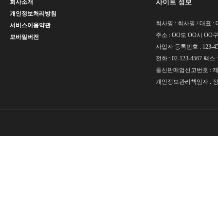
사이트 정보
회사소개
개인정보처리방침
회사명 : 회사명 / 대표 
서비스이용약관
주소 : OO도 OO시 OO구 
모바일버전
사업자 등록번호 : 123-45
전화 : 02-123-4567 팩스 :
통신판매업신고번호 : 제 O
개인정보관리책임자 : 