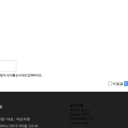
방지 숫자를 순서대로 입력하세요.
비밀글
댓
공지사항
보
Мастер на все…
Холмы (2025) …
Мошенники (20…
명 / 대표 : 대표자명
Горячее кафе …
 OO시 OO구 OO동 123-45