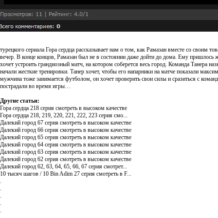
турецкого сериала Гора сердца рассказывает нам о том, как Рамазан вместе со своим т
вечер. В конце концов, Рамазан был не в состоянии даже дойти до дома. Ему пришлос
хочет устроить грандиозный матч, на котором соберется весь город. Команда Танера н
начали жесткие тренировки. Танер хочет, чтобы его напарники на матче показали макси
мужчина тоже занимается футболом, он хочет проверить свои силы и сразиться с коман
пострадали во время игры…
Другие статьи:
Гора сердца 218 серия смотреть в высоком качестве
Гора сердца 218, 219, 220, 221, 222, 223 серия смо...
Далекий город 67 серия смотреть в высоком качестве
Далекий город 66 серия смотреть в высоком качестве
Далекий город 65 серия смотреть в высоком качестве
Далекий город 64 серия смотреть в высоком качестве
Далекий город 63 серия смотреть в высоком качестве
Далекий город 62 серия смотреть в высоком качестве
Далекий город 62, 63, 64, 65, 66, 67 серия смотрет...
10 тысяч шагов / 10 Bin Adim 27 серия смотреть в F...
.
.
.
.
.
.