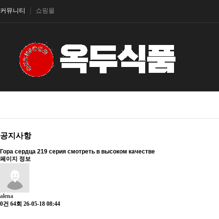
커뮤니티
쇼핑몰
공지사항
Гора сердца 219 серия смотреть в высоком качестве
페이지 정보
alena
0건
64회
26-05-18 08:44