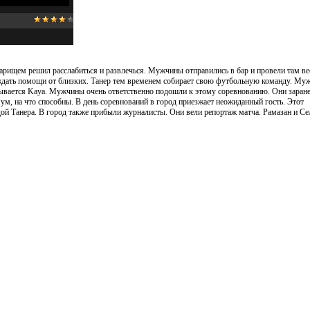
оварищем решил расслабиться и развлечься. Мужчины отправились в бар и провели там ве
ь ждать помощи от близких. Танер тем временем собирает свою футбольную команду. Му
азывается Kaya. Мужчины очень ответственно подошли к этому соревнованию. Они заран
мум, на что способны. В день соревнований в город приезжает неожиданный гость. Этот
дой Танера. В город также прибыли журналисты. Они вели репортаж матча. Рамазан и С