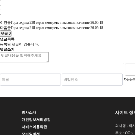
.
.
.
.
이전글
Гора сердца 220 серия смотреть в высоком качестве
26.05.18
다음글
Гора сердца 218 серия смотреть в высоком качестве
26.05.18
댓글
0
댓글목록
등록된 댓글이 없습니다.
댓글쓰기
숫자음성듣기
새로고침
자동등록
사이트 정
회사소개
개인정보처리방침
회사명 : 회사
서비스이용약관
주소 : OO도
모바일버전