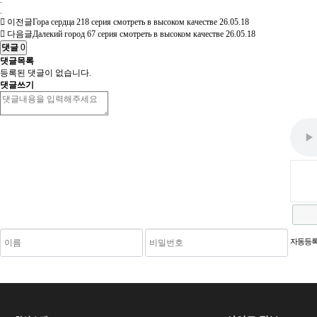
.
.
이전글
Гора сердца 218 серия смотреть в высоком качестве
26.05.18
다음글
Далекий город 67 серия смотреть в высоком качестве
26.05.18
댓글
0
댓글목록
등록된 댓글이 없습니다.
댓글쓰기
새로고침
자동등록