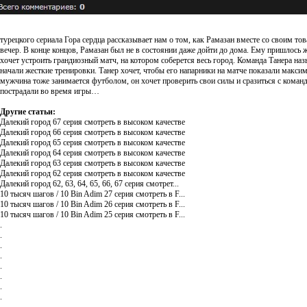
турецкого сериала Гора сердца рассказывает нам о том, как Рамазан вместе со своим т
вечер. В конце концов, Рамазан был не в состоянии даже дойти до дома. Ему пришлос
хочет устроить грандиозный матч, на котором соберется весь город. Команда Танера н
начали жесткие тренировки. Танер хочет, чтобы его напарники на матче показали макси
мужчина тоже занимается футболом, он хочет проверить свои силы и сразиться с коман
пострадали во время игры…
Другие статьи:
Далекий город 67 серия смотреть в высоком качестве
Далекий город 66 серия смотреть в высоком качестве
Далекий город 65 серия смотреть в высоком качестве
Далекий город 64 серия смотреть в высоком качестве
Далекий город 63 серия смотреть в высоком качестве
Далекий город 62 серия смотреть в высоком качестве
Далекий город 62, 63, 64, 65, 66, 67 серия смотрет...
10 тысяч шагов / 10 Bin Adim 27 серия смотреть в F...
10 тысяч шагов / 10 Bin Adim 26 серия смотреть в F...
10 тысяч шагов / 10 Bin Adim 25 серия смотреть в F...
.
.
.
.
.
.
.
.