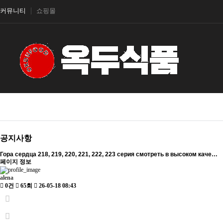
커뮤니티
쇼핑몰
공지사항
Гора сердца 218, 219, 220, 221, 222, 223 серия смотреть в высоком каче…
페이지 정보
alena
0건
65회
26-05-18 08:43